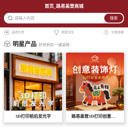
首页_路易盖登商城
请输入内容
搜索
品质优秀
税票无忧
交期准确
明星产品
好货折扣 一键采购
3D打印前后发光字
路易盖登3D打印创意装饰灯宝马款【马上有钱】