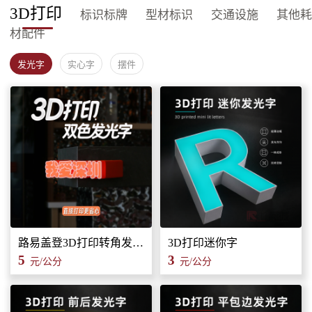
3D打印
标识标牌
型材标识
交通设施
其他耗
材配件
发光字
实心字
摆件
路易盖登3D打印转角发光字标识招牌
3D打印迷你字
5
3
元/公分
元/公分