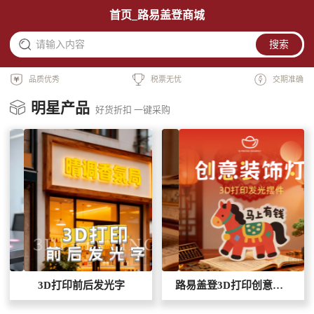
首页_路易盖登商城
请输入内容
搜索
品质优秀
税票无忧
交期准确
明星产品
好货折扣 一键采购
3D打印前后发光字
路易盖登3D打印创意装饰灯宝马款【马上有钱】