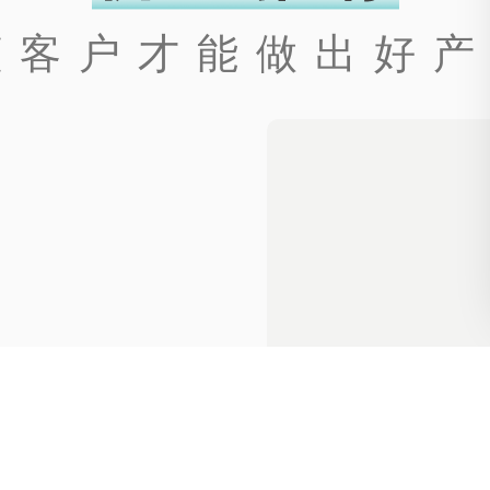
 懂客户才能做出好产
路易盖登进口双...
¥