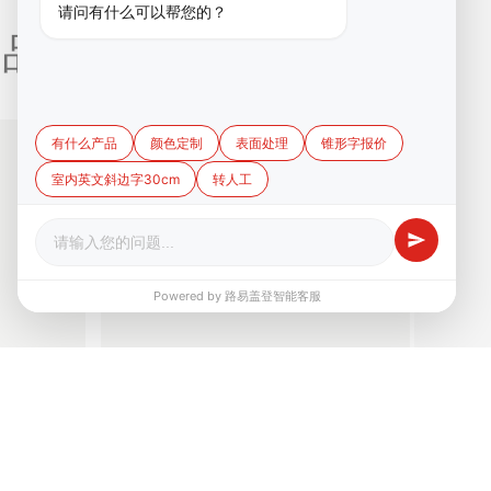
请问有什么可以帮您的？
品 /
有什么产品
颜色定制
表面处理
锥形字报价
室内英文斜边字30cm
转人工
Powered by 路易盖登智能客服
50.00
70.00
路易盖登进口双...
个
¥
个