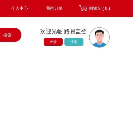
个人中心
我的订单
购物车
( 0 )
欢迎光临 路易盖登
搜索
登录
注册