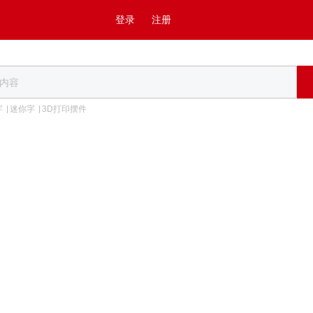
登录
注册
字
迷你字
3D打印摆件