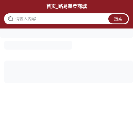
首页_路易盖登商城
请输入内容
搜索
品质优秀
税票无忧
交期准确
明星产品
好货折扣 一键采购
标识标牌
3D打印
型材材料
金属加工
其它
配件周边
上拉显示更多