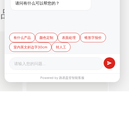
请问有什么可以帮您的？
品 /
有什么产品
颜色定制
表面处理
锥形字报价
室内英文斜边字30cm
转人工
Powered by 路易盖登智能客服
50.00
70.00
路易盖登进口双...
个
¥
个