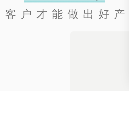
 懂客户才能做出好产
路易盖登进口双...
¥