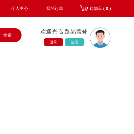
个人中心
我的订单
购物车
( 0 )
欢迎光临 路易盖登
搜索
登录
注册