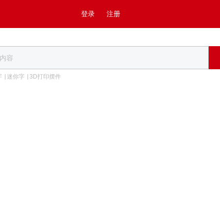
登录
注册
字
迷你字
3D打印摆件