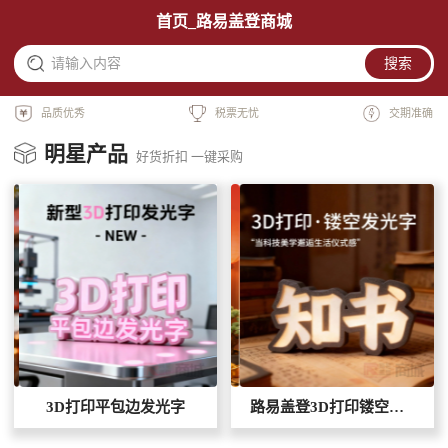
首页_路易盖登商城
请输入内容
搜索
品质优秀
税票无忧
交期准确
明星产品
好货折扣 一键采购
3D打印平包边发光字
路易盖登3D打印镂空发光字“KEEEP”字母摆件装饰灯标识标牌