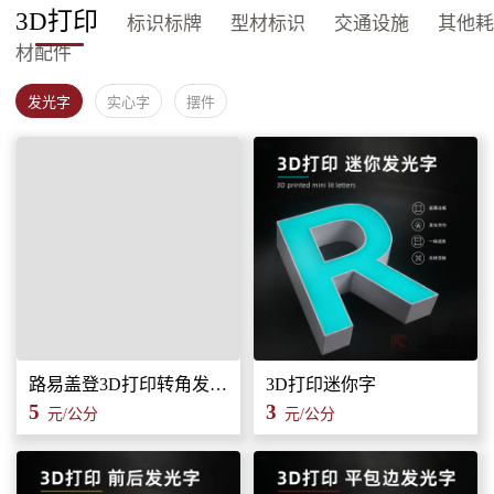
3D打印
标识标牌
型材标识
交通设施
其他耗
材配件
发光字
实心字
摆件
路易盖登3D打印转角发光字标识招牌
3D打印迷你字
5
3
元/公分
元/公分