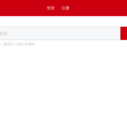
登录
注册
字
迷你字
3D打印摆件