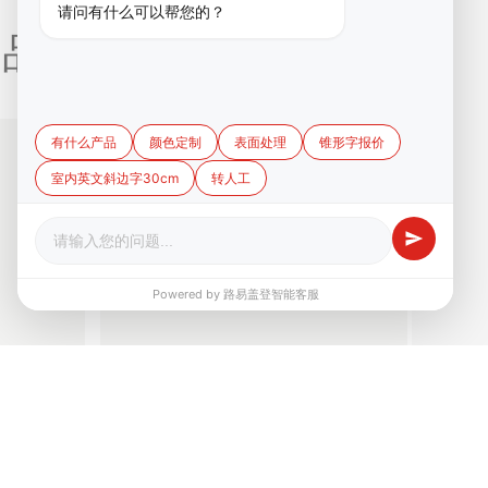
请问有什么可以帮您的？
品 /
有什么产品
颜色定制
表面处理
锥形字报价
室内英文斜边字30cm
转人工
Powered by 路易盖登智能客服
50.00
70.00
路易盖登进口双...
个
¥
个