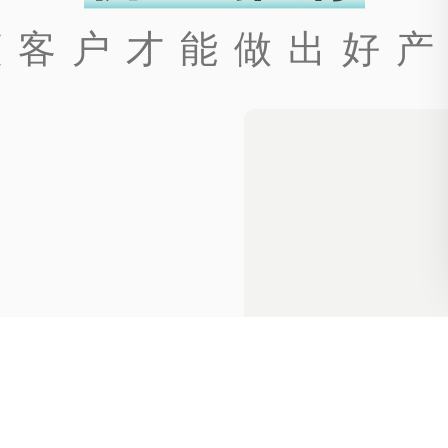
 懂客户才能做出好产
路易盖登进口双...
¥