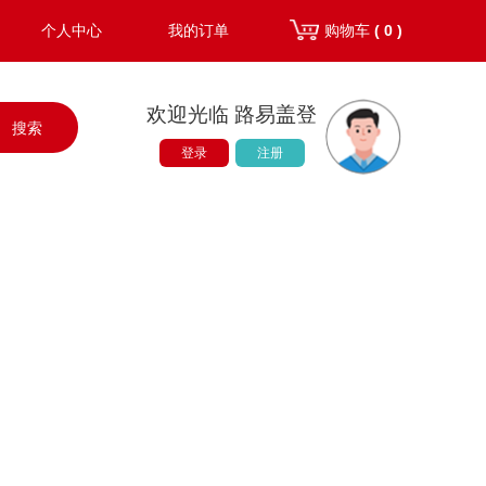
个人中心
我的订单
购物车
( 0 )
欢迎光临 路易盖登
搜索
登录
注册