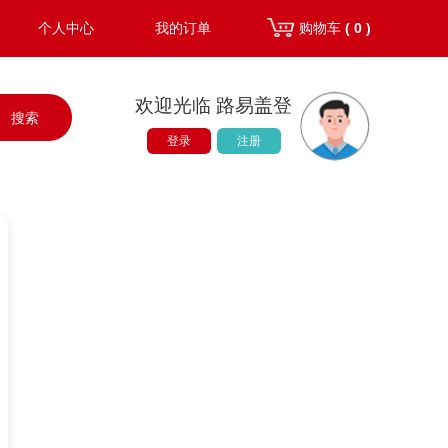
个人中心
我的订单
购物车
( 0 )
欢迎光临 路易盖登
搜索
登录
注册