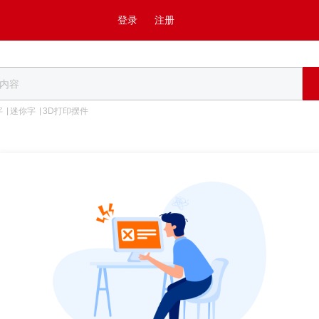
登录
注册
字
迷你字
3D打印摆件