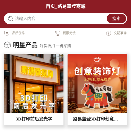
首页_路易盖登商城
请输入内容
搜索
品质优秀
税票无忧
交期准确
明星产品
好货折扣 一键采购
3D打印前后发光字
路易盖登3D打印创意装饰灯宝马款【马上有钱】