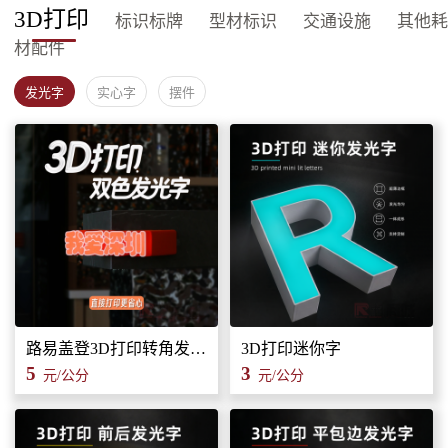
3D打印
标识标牌
型材标识
交通设施
其他耗
材配件
发光字
实心字
摆件
路易盖登3D打印转角发光字标识招牌
3D打印迷你字
5
3
元/公分
元/公分